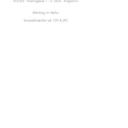
ATELIER
· Kramergasse 1 · 3. Stock ·
Klagenfurt
Abholung im Atelier
Versandkostenfrei ab 150 € (AT)
KONTAKT
mail@annareiss.com
+43 664 6456345
CARE
Versand & Rückgabe
AGB
FAQ
Impressum
Datenschutzerklärung
Cookies
© 2026 Anna Reiss