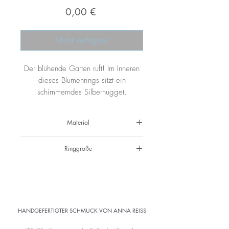
Preis
0,00 €
Nicht verfügbar
Der blühende Garten ruft! Im Inneren
dieses Blumenrings sitzt ein
schimmerndes Silbernugget.
Material
925 Silber
Ringgröße
52 1/2
HANDGEFERTIGTER SCHMUCK VON ANNA REISS