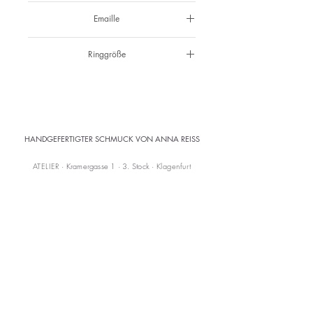
925 Silber
Emaille
Mintgrün
Ringgröße
50
HANDGEFERTIGTER SCHMUCK VON ANNA REISS
ATELIER
· Kramergasse 1 · 3. Stock ·
Klagenfurt
Abholung im Atelier
Versandkostenfrei ab 150 € (AT)
KONTAKT
mail@annareiss.com
+43 664 6456345