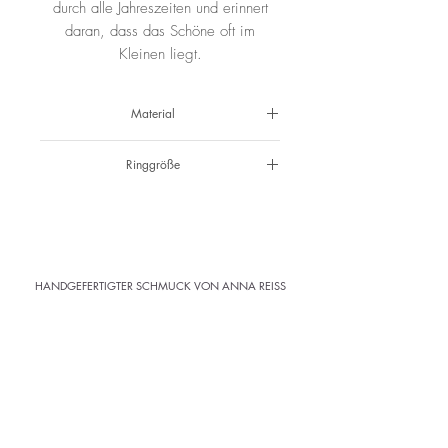
durch alle Jahreszeiten und erinnert
daran, dass das Schöne oft im
Kleinen liegt.
Material
925 Silber
Ringgröße
54 1/2
HANDGEFERTIGTER SCHMUCK VON ANNA REISS
ATELIER
· Kramergasse 1 · 3. Stock ·
Klagenfurt
Abholung im Atelier
Versandkostenfrei ab 150 € (AT)