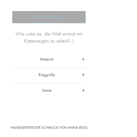
Nicht verfügbar
Wie wäre es, die Welt einmal mit
Katzenaugen zu sehen? :)
Material
925 Silber
Ringgröße
53
Steine
Katzenauge, Aquamarin
HANDGEFERTIGTER SCHMUCK VON ANNA REISS