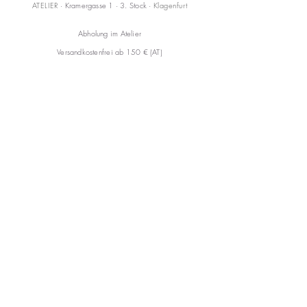
ATELIER
· Kramergasse 1 · 3. Stock ·
Klagenfurt
Abholung im Atelier
Versandkostenfrei ab 150 € (AT)
KONTAKT
mail@annareiss.com
+43 664 6456345
CARE
Versand & Rückgabe
AGB
FAQ
Impressum
Datenschutzerklärung
Cookies
© 2026 Anna Reiss