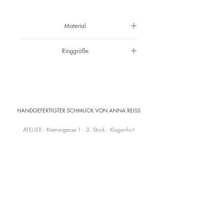
Material
925 Silber
Ringgröße
52 1/2
HANDGEFERTIGTER SCHMUCK VON ANNA REISS
ATELIER
· Kramergasse 1 · 3. Stock ·
Klagenfurt
Abholung im Atelier
Versandkostenfrei ab 150 € (AT)
KONTAKT
mail@annareiss.com
+43 664 6456345