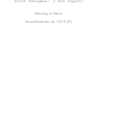
ATELIER
· Kramergasse 1 · 3. Stock ·
Klagenfurt
Abholung im Atelier
Versandkostenfrei ab 150 € (AT)
KONTAKT
mail@annareiss.com
+43 664 6456345
CARE
Versand & Rückgabe
AGB
FAQ
Impressum
Datenschutzerklärung
Cookies
© 2026 Anna Reiss