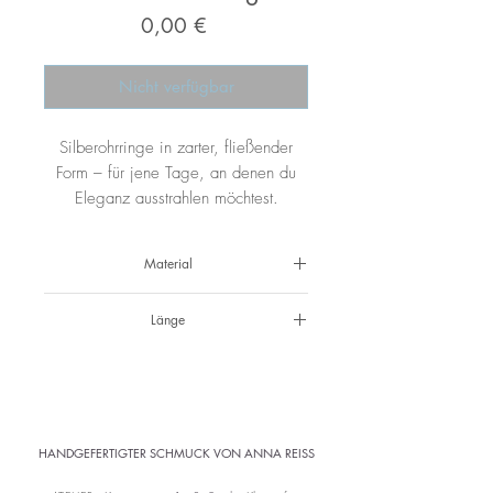
Preis
0,00 €
Nicht verfügbar
Silberohrringe in zarter, fließender
Form – für jene Tage, an denen du
Eleganz ausstrahlen möchtest.
Material
925 Silber
Länge
7 cm
HANDGEFERTIGTER SCHMUCK VON ANNA REISS