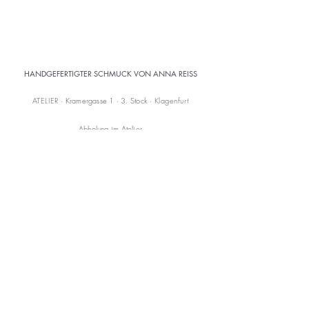
59 1/2
HANDGEFERTIGTER SCHMUCK VON ANNA REISS
ATELIER
· Kramergasse 1 · 3. Stock ·
Klagenfurt
Abholung im Atelier
Versandkostenfrei ab 150 € (AT)
KONTAKT
mail@annareiss.com
+43 664 6456345
CARE
Versand & Rückgabe