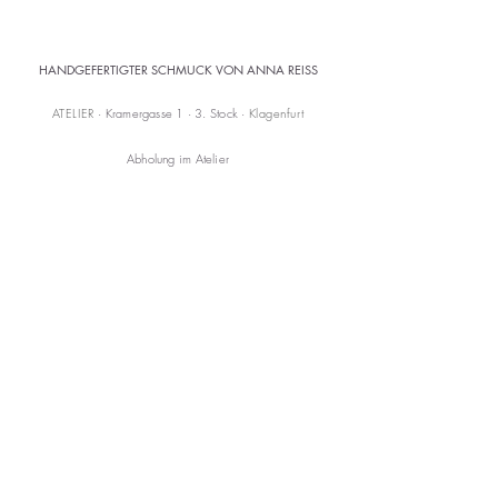
HANDGEFERTIGTER SCHMUCK VON ANNA REISS
ATELIER
· Kramergasse 1 · 3. Stock ·
Klagenfurt
Abholung im Atelier
Versandkostenfrei ab 150 € (AT)
KONTAKT
mail@annareiss.com
+43 664 6456345
CARE
Versand & Rückgabe
AGB
FAQ