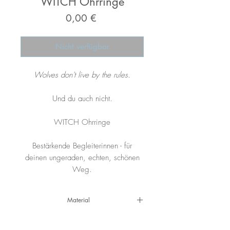
WITCH Ohrringe
Preis
0,00 €
Nicht verfügbar
Wolves don't live by the rules.
Und du auch nicht.
WITCH Ohrringe
Bestärkende Begleiterinnen - für
deinen ungeraden, echten, schönen
Weg.
Material
925 Silber