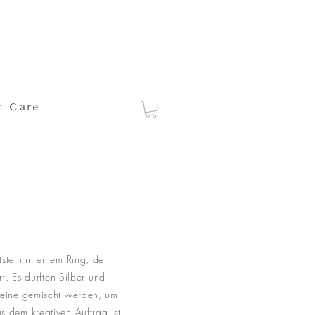
r Care
stein in einem Ring, der
rt. Es durften Silber und
teine gemischt werden, um
 dem kreativen Auftrag ist