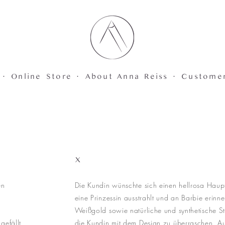
 ·
Online Store ·
About Anna Reiss ·
Custome
X
en
Die Kundin wünschte sich einen hellrosa Haupt
eine Prinzessin ausstrahlt und an Barbie erinne
Weißgold sowie natürliche und synthetische S
gefällt,
die Kundin mit dem Design zu überraschen. Aus