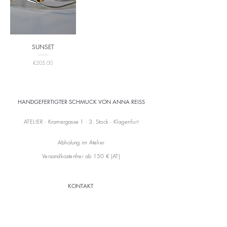
SUNSET
Price
€205.00
HANDGEFERTIGTER SCHMUCK VON ANNA REISS
ATELIER
· Kramergasse 1 · 3. Stock ·
Klagenfurt
Abholung im Atelier
Versandkostenfrei ab 150 € (AT)
KONTAKT
mail@annareiss.com
+43 664 6456345