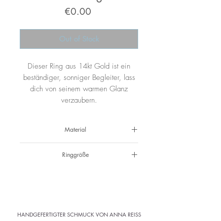
Price
€0.00
Out of Stock
Dieser Ring aus 14kt Gold ist ein
beständiger, sonniger Begleiter, lass
dich von seinem warmen Glanz
verzaubern.
Material
585 Gold
Ringgröße
53
HANDGEFERTIGTER SCHMUCK VON ANNA REISS