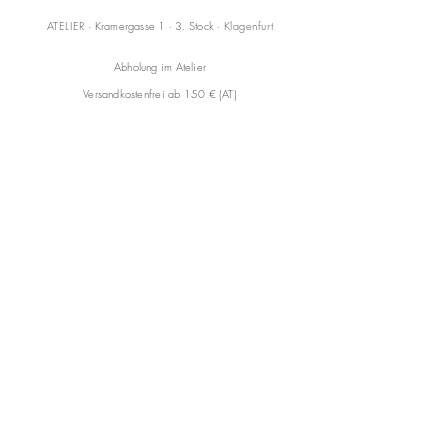
ATELIER
· Kramergasse 1 · 3. Stock ·
Klagenfurt
Abholung im Atelier
Versandkostenfrei ab 150 € (AT)
KONTAKT
mail@annareiss.com
+43 664 6456345
CARE
Versand & Rückgabe
AGB
FAQ
Impressum
Datenschutzerklärung
Cookies