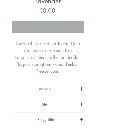
Lavender
Price
€0.00
Out of Stock
Lavendel in all seinen Tönen. Dem
Stein wohnt ein besonderes
Farbenspiel inne. Selbst an dunklen
Tagen, springt ein kleiner Funken
Freude über.
Material
925 Silber
Stein
Zirkonia lavender
Ringgröße
51