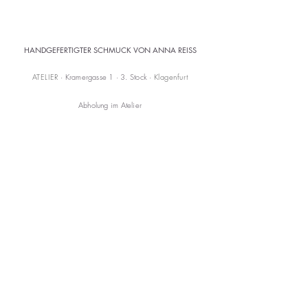
HANDGEFERTIGTER SCHMUCK VON ANNA REISS
ATELIER
· Kramergasse 1 · 3. Stock ·
Klagenfurt
Abholung im Atelier
Versandkostenfrei ab 150 € (AT)
KONTAKT
mail@annareiss.com
+43 664 6456345
CARE
Versand & Rückgabe
AGB