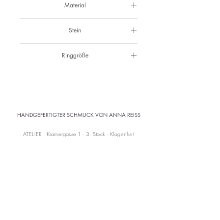
Material
925 Silber
Stein
Swarovski Topas Misty Rose
Ringgröße
55
HANDGEFERTIGTER SCHMUCK VON ANNA REISS
ATELIER
· Kramergasse 1 · 3. Stock ·
Klagenfurt
Abholung im Atelier
Versandkostenfrei ab 150 € (AT)
KONTAKT
mail@annareiss.com