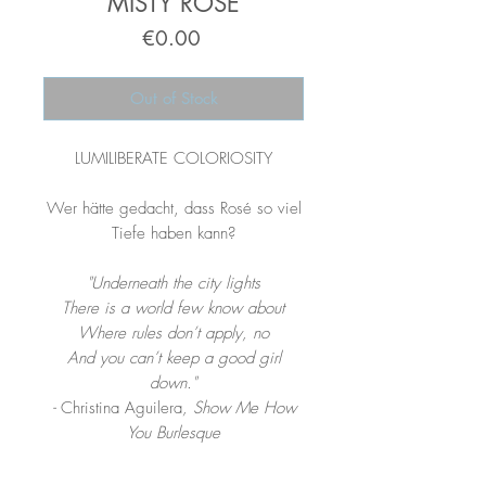
MISTY ROSE
Price
€0.00
Out of Stock
LUMILIBERATE COLORIOSITY
Wer hätte gedacht, dass Rosé so viel
Tiefe haben kann?
"Underneath the city lights
There is a world few know about
Where rules don’t apply, no
And you can’t keep a good girl
down."
-
Christina Aguilera
, Show Me How
You Burlesque