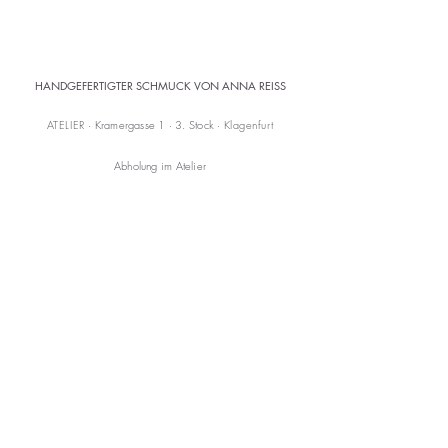
HANDGEFERTIGTER SCHMUCK VON ANNA REISS
ATELIER
· Kramergasse 1 · 3. Stock ·
Klagenfurt
Abholung im Atelier
Versandkostenfrei ab 150 € (AT)
KONTAKT
mail@annareiss.com
+43 664 6456345
CARE
Versand & Rückgabe
AGB