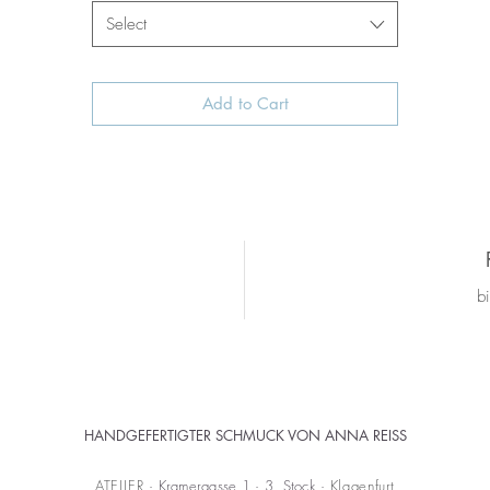
Select
Add to Cart
b
HANDGEFERTIGTER SCHMUCK VON ANNA REISS
ATELIER
· Kramergasse 1 · 3. Stock ·
Klagenfurt